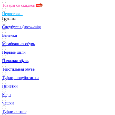
Товары со скидкой
Неростовка
Группы
Сноубутсы (snow-rain)
Валенки
Мембранная обувь
Первые шаги
Пляжная обувь
Текстильная обувь
Туфли, полуботинки
Пинетки
Кеды
Чешки
Туфли летние