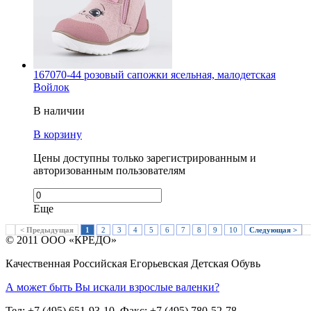
167070-44 розовый сапожки ясельная, малодетская
Войлок
В наличии
В корзину
Цены доступны только зарегистрированным и
авторизованным пользователям
Еще
< Предыдущая
1
2
3
4
5
6
7
8
9
10
Следующая >
© 2011 ООО «КРЕДО»
Качественная Российская Егорьевская Детская Обувь
А может быть Вы искали взрослые валенки?
Тел: +7 (495) 651-93-10, Факс: +7 (495) 780-52-78