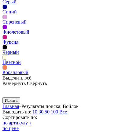
Серый
Синий
Сиреневый
Фиолетовый
Фуксия
Черный
Цветной
Коралловый
Выделить всё
Развернуть
Свернуть
Сопутствующие товары
Рекламная продукция
Главная
»
Результаты поиска: Войлок
Выводить по:
10
30
50
100
Все
Сортировать по:
по артикулу ↓
по цене