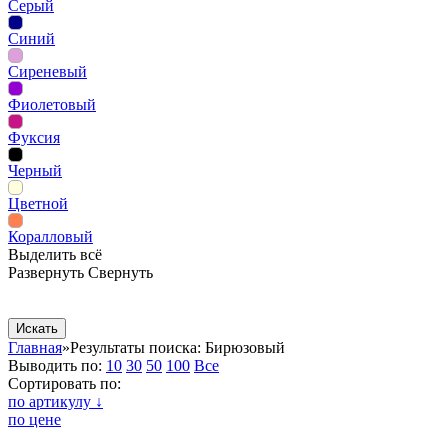
Серый
Синий
Сиреневый
Фиолетовый
Фуксия
Черный
Цветной
Коралловый
Выделить всё
Развернуть
Свернуть
Сопутствующие товары
Рекламная продукция
Главная
»
Результаты поиска: Бирюзовый
Выводить по:
10
30
50
100
Все
Сортировать по:
по артикулу ↓
по цене