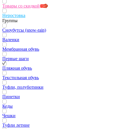
Товары со скидкой
Неростовка
Группы
Сноубутсы (snow-rain)
Валенки
Мембранная обувь
Первые шаги
Пляжная обувь
Текстильная обувь
Туфли, полуботинки
Пинетки
Кеды
Чешки
Туфли летние