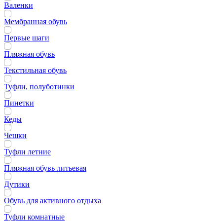
Валенки
Мембранная обувь
Первые шаги
Пляжная обувь
Текстильная обувь
Туфли, полуботинки
Пинетки
Кеды
Чешки
Туфли летние
Пляжная обувь литьевая
Дутики
Обувь для активного отдыха
Туфли комнатные