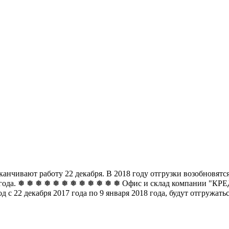
чивают работу 22 декабря. В 2018 году отгрузки возобновятся 
8 года. ❅ ❅ ❅ ❅ ❅ ❅
❅ ❅ ❅ ❅ ❅ ❅ Офис и склад компании "КРЕДО
д с 22 декабря 2017 года по 9 января 2018 года, будут отгружат