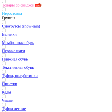
Товары со скидкой
Неростовка
Группы
Сноубутсы (snow-rain)
Валенки
Мембранная обувь
Первые шаги
Пляжная обувь
Текстильная обувь
Туфли, полуботинки
Пинетки
Кеды
Чешки
Туфли летние