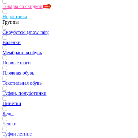
Товары со скидкой
Неростовка
Группы
Сноубутсы (snow-rain)
Валенки
Мембранная обувь
Первые шаги
Пляжная обувь
Текстильная обувь
Туфли, полуботинки
Пинетки
Кеды
Чешки
Туфли летние